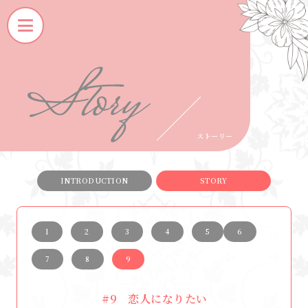
ス
ト
ー
リ
ー
ストーリー
INTRODUCTION
STORY
1
2
3
4
5
6
7
8
9
#9
恋人になりたい