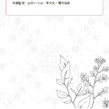
作画監督
山中いづみ／李文生／櫻井拓郎