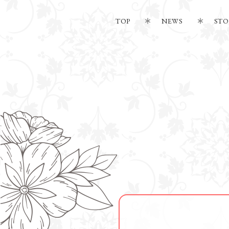
TOP
NEWS
STO
M
U
S
I
C