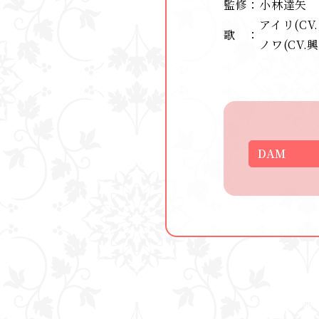
監修
小林達矢
アイリ(CV
歌
ノワ(CV.
DAM