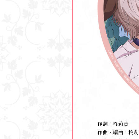
作詞
柊莉⾳
作曲・編曲
柊莉