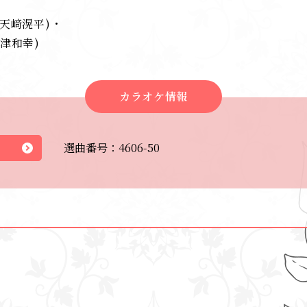
.天﨑滉平)・
興津和幸)
カラオケ情報
選曲番号：4606-50