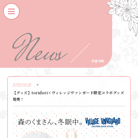
N
E
W
S
新着情報
2023.08.25
【グッズ】toridori×ヴィレッジヴァンガード限定コラボグッズ
発売！