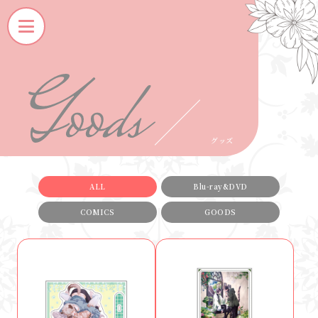
G
O
O
D
S
グッズ
ALL
Blu-ray&DVD
COMICS
GOODS