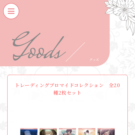
G
O
O
D
S
グッズ
トレーディングブロマイドコレクション 全20
種2枚セット